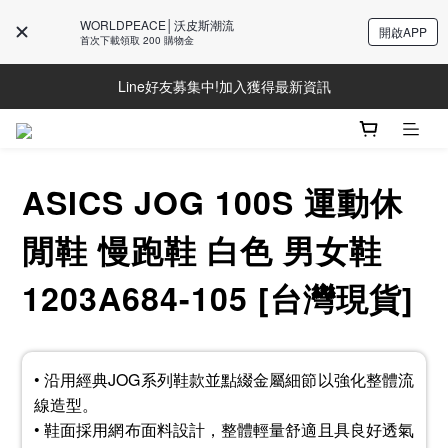
WORLDPEACE│沃皮斯潮流
開啟APP
首次下載領取 200 購物金
Line好友募集中!加入獲得最新資訊
Line好友募集中!加入獲得最新資訊
防詐騙提醒!請勿聽從不明來電操作ATM與提供個人資訊
Line好友募集中!加入獲得最新資訊
ASICS JOG 100S 運動休
閒鞋 慢跑鞋 白色 男女鞋
1203A684-105 [台灣現貨]
• 沿用經典JOG系列鞋款並點綴金屬細節以強化整體流
線造型。
• 鞋面採用網布面料設計，整體輕量舒適且具良好透氣