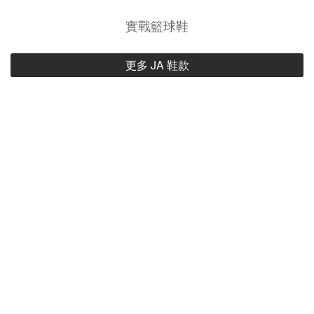
實戰籃球鞋
更多 JA 鞋款