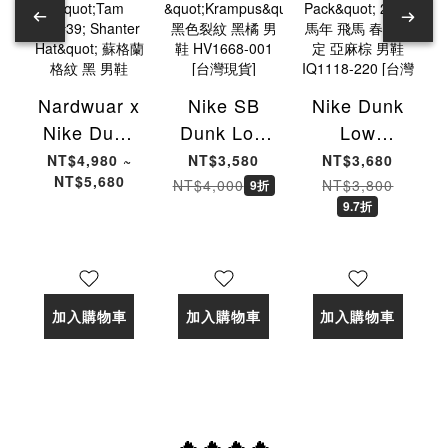
Nardwuar x
Nike SB
Nike Dunk
Nike Dunk
Dunk Low
Low
Low SB
Pro PRM
"Pegasus
NT$4,980 ~
NT$3,580
NT$3,680
NT$5,680
"Tam O'
"Krampus"
Pack" 2026
NT$4,000
NT$3,800
9折
9.7折
Shanter
黑色裂紋 黑
馬年 飛馬
Hat" 蘇格蘭
橘 男鞋
春節限定 亞
格紋 黑 男
HV1668-
麻棕 男鞋
鞋 II1493-
001 [台灣現
IQ1118-
加入購物車
加入購物車
加入購物車
600 [台灣現
貨]
220 [台灣現
貨]
貨]
🔥🔥🔥🔥