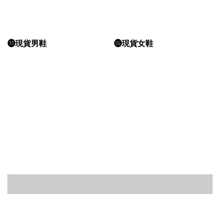
🅜現貨男鞋
🅦現貨女鞋
立即前往
立即前往