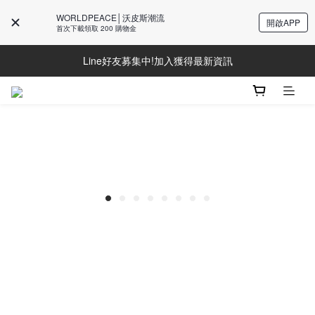
WORLDPEACE│沃皮斯潮流
開啟APP
首次下載領取 200 購物金
Line好友募集中!加入獲得最新資訊
Line好友募集中!加入獲得最新資訊
防詐騙提醒!請勿聽從不明來電操作ATM與提供個人資訊
Line好友募集中!加入獲得最新資訊