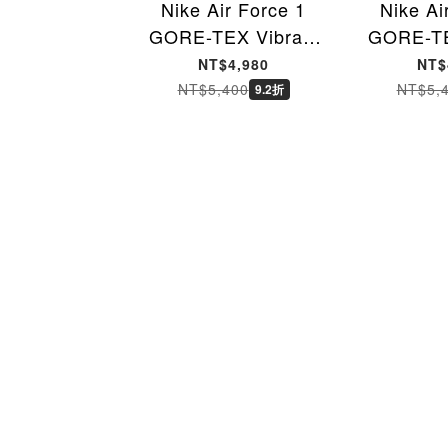
Nike Air Force 1
Nike Ai
GORE-TEX Vibram
GORE-TE
防水 黑色 休閒鞋 男
防水 白色
NT$4,980
NT$
鞋 HV5953-001 [台灣
鞋 HV595
NT$5,400
NT$5,
9.2折
現貨]
現