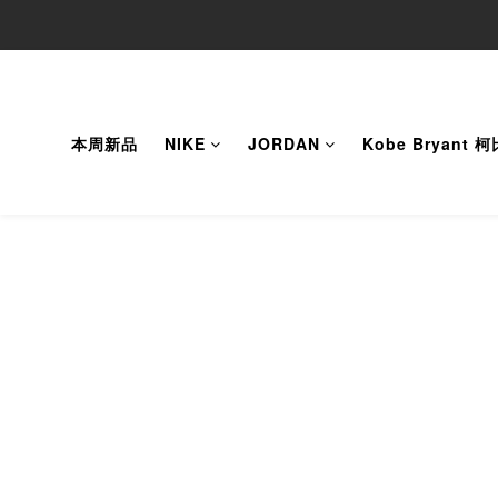
本周新品
NIKE
JORDAN
Kobe Bryant 