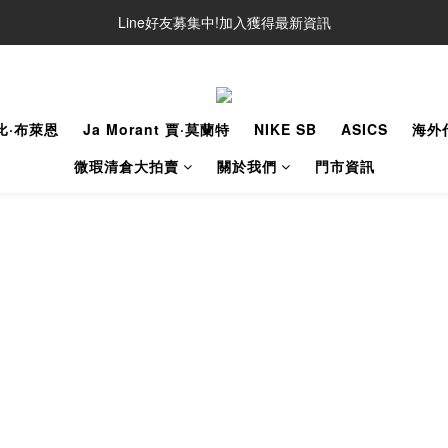
Line好友募集中!加入獲得最新資訊
Line好友募集中!加入獲得最新資訊
防詐騙提醒!請勿聽從不明來電操作ATM與提供個人資訊
Line好友募集中!加入獲得最新資訊
柯比·布萊恩
Ja Morant 賈·莫蘭特
NIKE SB
ASICS
海外
微瑕清倉大拍賣
關於我們
門市資訊