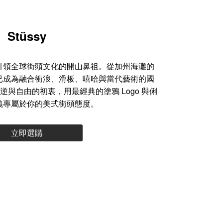
Stüssy
 年，是引領全球街頭文化的開山鼻祖。從加州海灘的
已成為融合衝浪、滑板、嘻哈與當代藝術的國
與自由的初衷，用最經典的塗鴉 Logo 與俐
義專屬於你的美式街頭態度。
立即選購