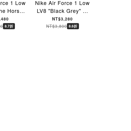
orce 1 Low
Nike Air Force 1 Low
NIKE AIR 
he Horse"
LV8 "Black Grey" 黑
'07 "Triple
6馬年限定 白
男鞋 HQ2037-006
全黑 女鞋 D
,480
NT$3,280
NT$3,
鞋 女鞋
[台灣現貨]
001 [台
00
NT$3,800
NT$3,600
8.7折
8.6折
100 [台灣現
]