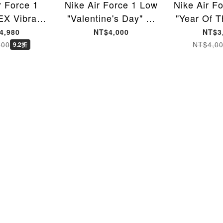
r Force 1
Nike Air Force 1 Low
Nike Air F
X Vibram
"Valentine's Day" 情
"Year Of T
 休閒鞋 男
人節限定 白色 粉紅色
AF1 202
4,980
NT$4,000
NT$3
3-100 [台灣
女鞋 IQ4937-161 [台
色 休閒
400
NT$4,0
9.2折
貨]
灣現貨]
IQ1143-
貨