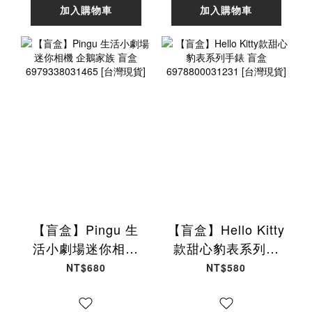
加入購物車
加入購物車
【盲盒】Pingu 生
【盲盒】Hello Kitty
活小劇場迷你相機
款甜心豹表系列手
企鵝家族 盲盒
錶 盲盒
NT$680
NT$580
6979338031465
6978800031231
[台灣現貨]
[台灣現貨]