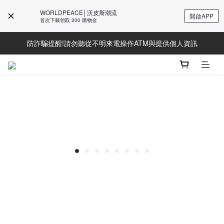
WORLDPEACE│沃皮斯潮流
開啟APP
Line好友募集中!加入獲得最新資訊
首次下載領取 200 購物金
防詐騙提醒!請勿聽從不明來電操作ATM與提供個人資訊
Line好友募集中!加入獲得最新資訊
Line好友募集中!加入獲得最新資訊