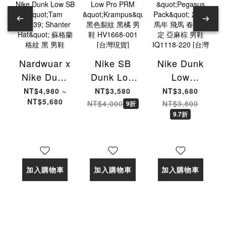
Nardwuar x
Nike SB
Nike Dunk
Nike Dunk
Dunk Low
Low
Low SB
Pro PRM
"Pegasus
NT$4,980 ~
NT$3,580
NT$3,680
NT$5,680
"Tam O'
"Krampus"
Pack" 2026
NT$4,000
NT$3,800
9折
9.7折
Shanter
黑色裂紋 黑
馬年 飛馬
Hat" 蘇格蘭
橘 男鞋
春節限定 亞
格紋 黑 男
HV1668-
麻棕 男鞋
鞋 II1493-
001 [台灣現
IQ1118-
加入購物車
加入購物車
加入購物車
600 [台灣現
貨]
220 [台灣現
貨]
貨]