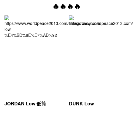
🔥🔥🔥🔥
JORDAN Low 低筒
DUNK Low