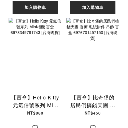
加入購物車
加入購物車
【盲盒】Hello Kitty
【盲盒】比奇堡的
元氣信號系列 Mini
居民們搞錢天團 香
相機 盲盒
薰 毛絨掛件 吊飾 盲
NT$880
NT$450
6978349761743
盒 6976701457150
[台灣現貨]
[台灣現貨]