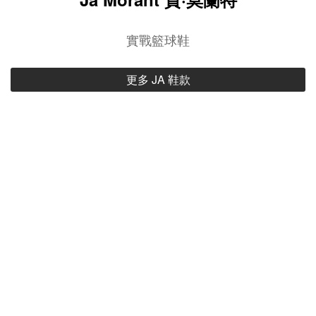
實戰籃球鞋
更多 JA 鞋款