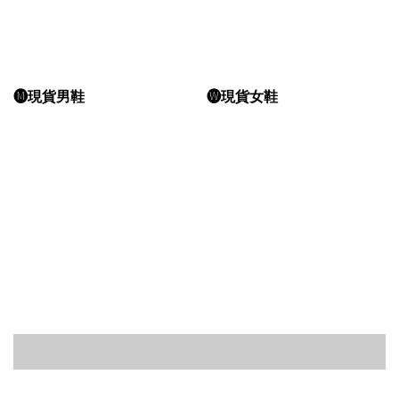
🅜現貨男鞋
🅦現貨女鞋
立即前往
立即前往