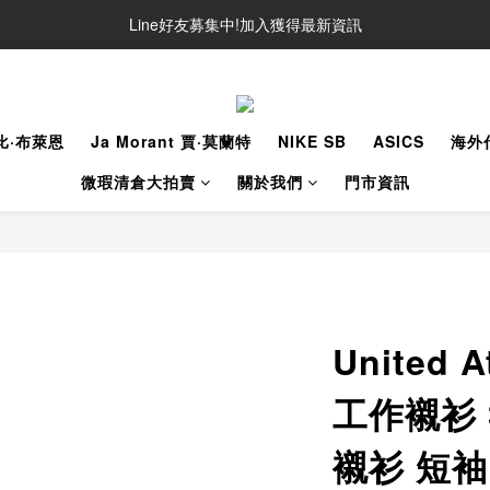
Line好友募集中!加入獲得最新資訊
Line好友募集中!加入獲得最新資訊
防詐騙提醒!請勿聽從不明來電操作ATM與提供個人資訊
Line好友募集中!加入獲得最新資訊
柯比·布萊恩
Ja Morant 賈·莫蘭特
NIKE SB
ASICS
海外
微瑕清倉大拍賣
關於我們
門市資訊
United 
工作襯衫 3
襯衫 短袖