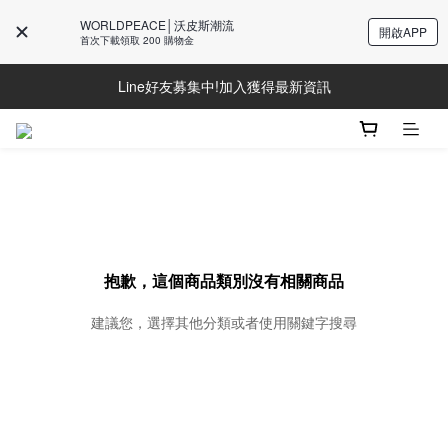
WORLDPEACE│沃皮斯潮流
開啟APP
首次下載領取 200 購物金
Line好友募集中!加入獲得最新資訊
Line好友募集中!加入獲得最新資訊
防詐騙提醒!請勿聽從不明來電操作ATM與提供個人資訊
Line好友募集中!加入獲得最新資訊
抱歉，這個商品類別沒有相關商品
建議您，選擇其他分類或者使用關鍵字搜尋