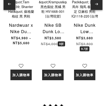
Nardwuar x
Nike SB
Nike Dunk
Nike Dunk
Dunk Low
Low
Low SB
Pro PRM
"Pegasus
NT$4,980 ~
NT$3,580
NT$3,680
NT$5,680
"Tam O'
"Krampus"
Pack" 2026
NT$4,000
NT$3,800
9折
9.7折
Shanter
黑色裂紋 黑
馬年 飛馬
Hat" 蘇格蘭
橘 男鞋
春節限定 亞
格紋 黑 男
HV1668-
麻棕 男鞋
鞋 II1493-
001 [台灣現
IQ1118-
加入購物車
加入購物車
加入購物車
600 [台灣現
貨]
220 [台灣現
貨]
貨]
🔥🔥🔥🔥