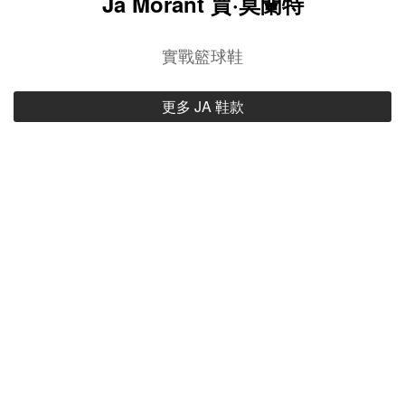
Ja Morant 賈·莫蘭特
實戰籃球鞋
更多 JA 鞋款