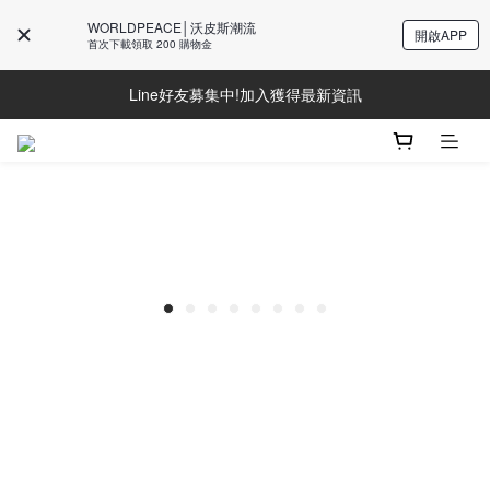
WORLDPEACE│沃皮斯潮流
開啟APP
首次下載領取 200 購物金
Line好友募集中!加入獲得最新資訊
Line好友募集中!加入獲得最新資訊
防詐騙提醒!請勿聽從不明來電操作ATM與提供個人資訊
Line好友募集中!加入獲得最新資訊