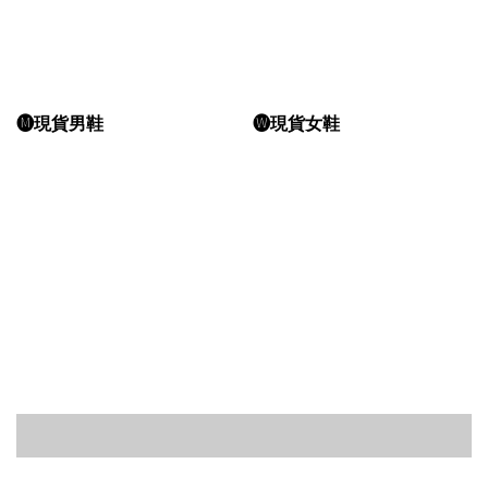
🅜現貨男鞋
🅦現貨女鞋
立即前往
立即前往