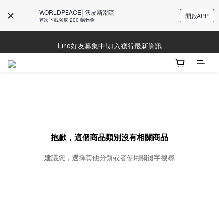
WORLDPEACE│沃皮斯潮流
開啟APP
防詐騙提醒!請勿聽從不明來電操作ATM與提供個人資訊
首次下載領取 200 購物金
Line好友募集中!加入獲得最新資訊
Line好友募集中!加入獲得最新資訊
抱歉，這個商品類別沒有相關商品
建議您，選擇其他分類或者使用關鍵字搜尋