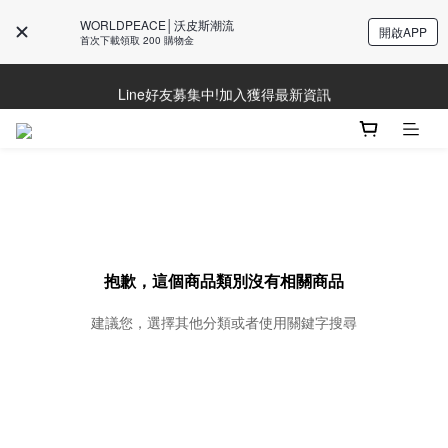
WORLDPEACE│沃皮斯潮流
開啟APP
首次下載領取 200 購物金
防詐騙提醒!請勿聽從不明來電操作ATM與提供個人資訊
Line好友募集中!加入獲得最新資訊
Line好友募集中!加入獲得最新資訊
抱歉，這個商品類別沒有相關商品
建議您，選擇其他分類或者使用關鍵字搜尋