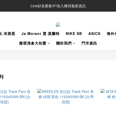
Line好友募集中!加入獲得最新資訊
Line好友募集中!加入獲得最新資訊
防詐騙提醒!請勿聽從不明來電操作ATM與提供個人資訊
Line好友募集中!加入獲得最新資訊
柯比·布萊恩
Ja Morant 賈·莫蘭特
NIKE SB
ASICS
海外
微瑕清倉大拍賣
關於我們
門市資訊
列