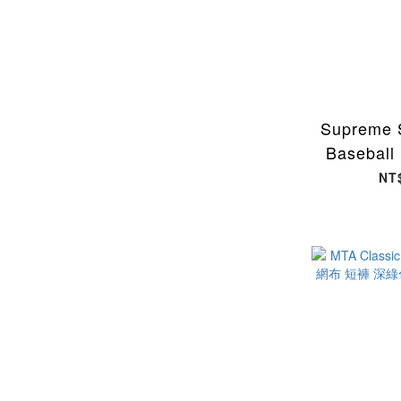
Supreme 
Baseball
亨利衫 
NT
SS26KN8