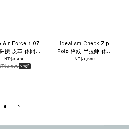
 Air Force 1 07
idealism Check Zip
8 拼接 皮革 休閒鞋
Polo 格紋 半拉鍊 休閒
色 煙灰色 男鞋
短袖 紅色 ID-46 [台灣
NT$3,480
NT$1,680
75-010 [台灣現貨]
現貨]
NT$3,800
9.2折
6