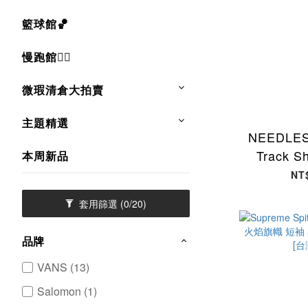
籃球館🏀
慢跑館🏃‍♂
微瑕清倉大拍賣
主題精選
NEEDLE
Track Sh
本周新品
Smoot
NT
SX1522-
套用篩選
(0/20)
品牌
VANS (13)
Salomon (1)