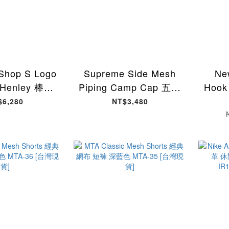
Shop S Logo
Supreme Side Mesh
Ne
 Henley 棒球
Piping Camp Cap 五分
Hook
網眼短袖 黑色
割帽 帽子 拼接 丹寧藍
包頭涼
$6,280
NT$3,480
2-BY [台灣現
色 SS26H75-DM [台灣
P2
貨]
現貨]