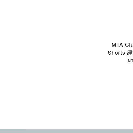
MTA Cla
Shorts
深綠色 MT
N