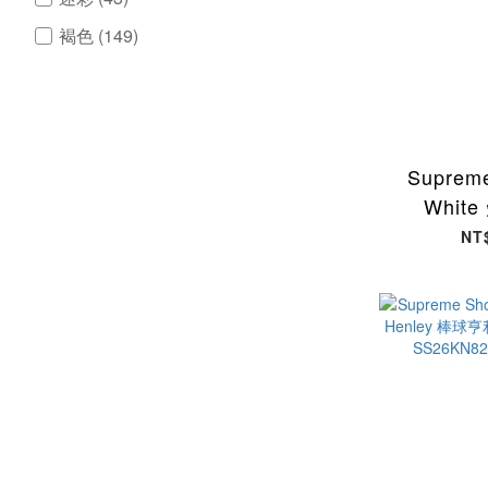
褐色 (149)
藍色 (226)
綠色 (138)
紫色 (51)
Supreme
紅色 (79)
Whit
看更多
SS26T5
NT
類型
鞋類 (739)
配件 (339)
服飾 (599)