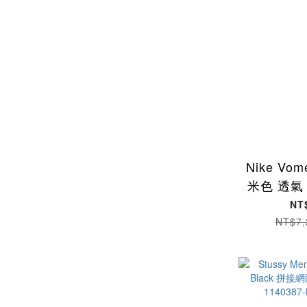
Nike Vom
米色 透氣
業慢跑鞋 男
NT
200 
NT$7,