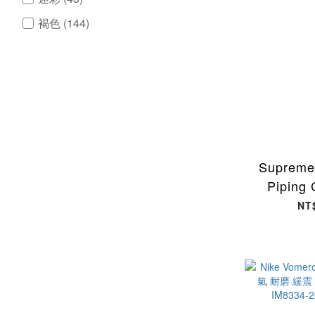
褐色 (144)
藍色 (221)
綠色 (131)
紫色 (50)
紅色 (76)
看更多
Supreme
類型
Piping
"Light P
鞋類 (659)
NT
帽子 老帽 紫
配件 (339)
LP 
服飾 (576)