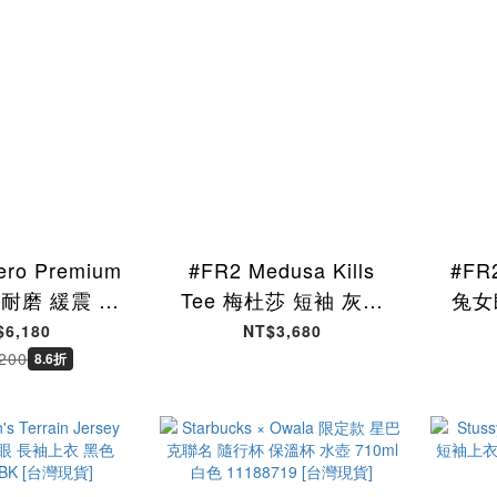
ero Premium
#FR2 Medusa Kills
#FR2
 耐磨 緩震 專
Tee 梅杜莎 短袖 灰色
兔女
鞋 IM8334-
FRC4542-GY [台灣現
FRC
$6,180
NT$3,680
[國內代購]
貨]
200
8.6折