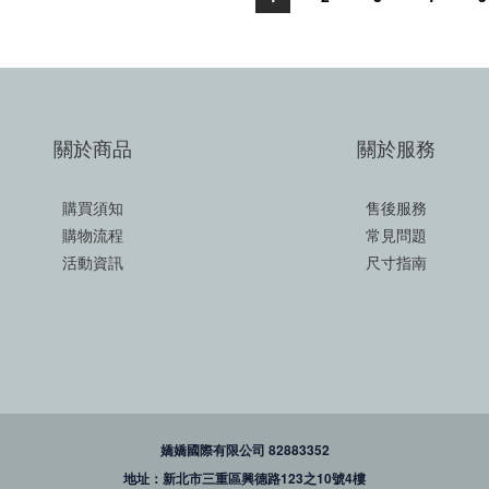
關於商品
關於服務
購買須知
售後服務
購物流程
常見問題
活動資訊
尺寸指南
嬌嬌國際有限公司 82883352
地址：新北市三重區興德路123之10號4樓