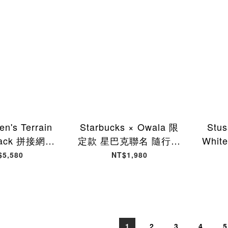
en's Terrain
Starbucks × Owala 限
Stus
Black 拼接網眼
定款 星巴克聯名 隨行杯
Whi
上衣 黑色
保溫杯 水壺 710ml 白
190
$5,580
NT$1,980
-BK [台灣現貨]
色 11188719 [台灣現
貨]
1
2
3
4
5