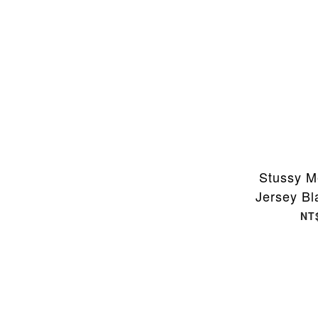
Stussy M
Jersey 
長袖
NT
1140387