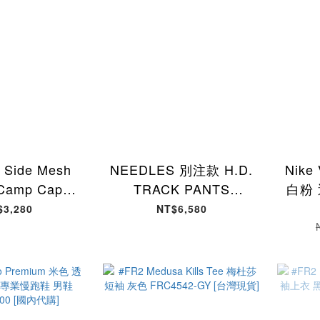
 Side Mesh
NEEDLES 別注款 H.D.
Nike
 Camp Cap
TRACK PANTS
白粉 
urple" 側邊網眼
SHORTS "POLY
$3,280
NT$6,580
 SS26H75-
SMOOTH" 寬版短褲 刺
HM5
[台灣現貨]
繡蝴蝶 白紫 SX1522-IE
[台灣現貨]