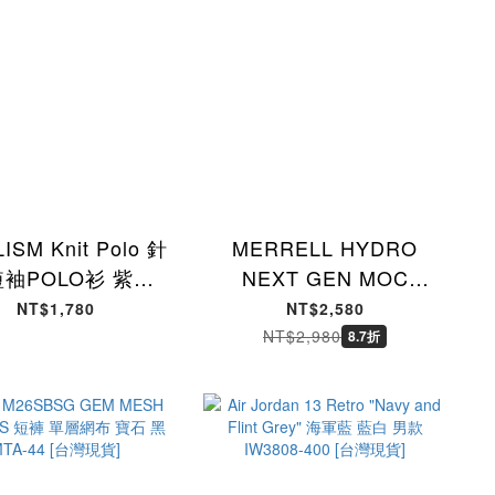
ISM Knit Polo 針
MERRELL HYDRO
短袖POLO衫 紫色
NEXT GEN MOC
D-52 [台灣現貨]
DIORITE 輕量 透氣涼
NT$1,780
NT$2,580
鞋 溯溪鞋 水陸兩用 灰
NT$2,980
8.7折
J00005370 [台灣現貨]