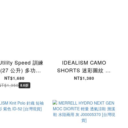
Utility Speed 訓練
IDEALISM CAMO
(27 公升) 多功能
SHORTS 迷彩圖紋 膝
包包 黑 男女款
下球褲 休閒 短褲 黑色
NT$1,680
NT$1,380
668-010 [台灣現
ID-49 [台灣現貨]
NT$1,950
8.6折
貨]