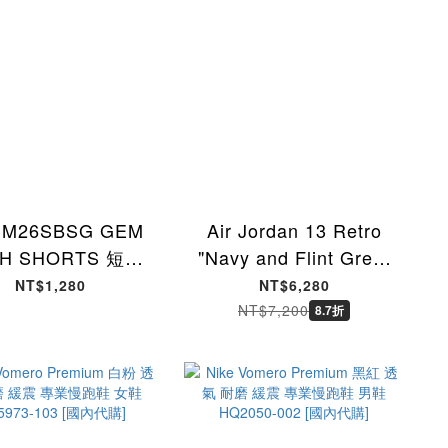
 M26SBSG GEM
Air Jordan 13 Retro
H SHORTS 短褲
"Navy and Flint Grey"
布 寶石 黑 MTA-
海軍藍 藍白 男款
NT$1,280
NT$6,280
44 [台灣現貨]
IW3808-400 [台灣現貨]
NT$7,200
8.7折