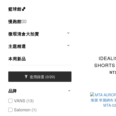
籃球館🏀
慢跑館🏃‍♂
微瑕清倉大拍賣
主題精選
IDEAL
本周新品
SHORT
下球褲 休
NT
套用篩選
(0/20)
ID-50
品牌
VANS (13)
Salomon (1)