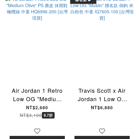
Air Jordan 1 Retro
Travis Scott x Air
Low OG "Medium
Jordan 1 Low OG
Olive" PS 麂皮 休閒
"Muslin" 聯名款 倒鉤
NT$2,680
NT$6,880
鞋 橄欖綠 中童
米白粉色 中童
NT$3,100
8.7折
HQ6996-200 [台灣現
IQ7605-100 [台灣現
貨]
貨]