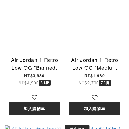
Air Jordan 1 Retro
Air Jordan 1 Retro
Low OG "Banned"
Low OG "Medium
GS 禁穿 黑紅 休閒鞋
Olive" TD 麂皮 休閒
NT$3,980
NT$1,980
女鞋大童 IW6277-001
鞋 橄欖綠 小童
NT$4,900
NT$2,700
8.1折
7.3折
[台灣現貨]
HQ6997-200 [台灣現
貨]
加入購物車
加入購物車
聯名款🔥