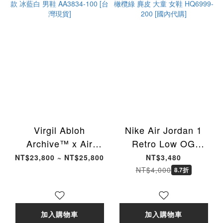
Virgil Abloh
Nike Air Jordan 1
Archive™ x Air
Retro Low OG
Jordan 1 High OG
"Medium Olive" GS
NT$23,800 ~ NT$25,800
NT$3,480
"Alaska" 聯名款 冰藍
休閒鞋 橄欖綠 麂皮 大
NT$4,000
8.7折
白 男鞋 AA3834-100
童 女鞋 HQ6999-200
[台灣現貨]
[國內代購]
加入購物車
加入購物車