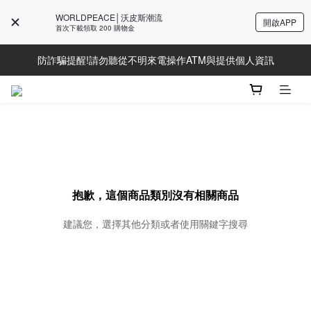
WORLDPEACE│沃皮斯潮流
開啟APP
Line好友募集中!加入獲得最新資訊
首次下載領取 200 購物金
防詐騙提醒!請勿聽從不明來電操作ATM與提供個人資訊
Line好友募集中!加入獲得最新資訊
Line好友募集中!加入獲得最新資訊
抱歉，這個商品類別沒有相關商品
建議您，選擇其他分類或者使用關鍵字搜尋