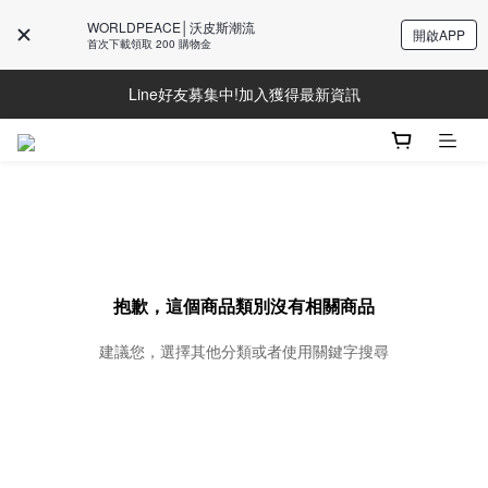
WORLDPEACE│沃皮斯潮流
開啟APP
首次下載領取 200 購物金
Line好友募集中!加入獲得最新資訊
Line好友募集中!加入獲得最新資訊
防詐騙提醒!請勿聽從不明來電操作ATM與提供個人資訊
Line好友募集中!加入獲得最新資訊
抱歉，這個商品類別沒有相關商品
建議您，選擇其他分類或者使用關鍵字搜尋