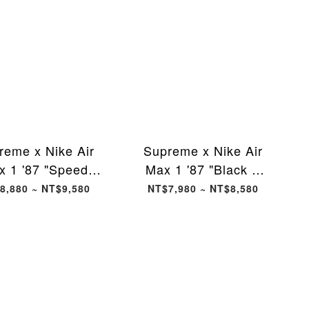
reme x Nike Air
Supreme x Nike Air
x 1 '87 "Speed
Max 1 '87 "Black &
ow" 黃色 HF8813-
White" 黑色 HF8813-
8,880 ~ NT$9,580
NT$7,980 ~ NT$8,580
00 [現貨商品]
001 [現貨商品]