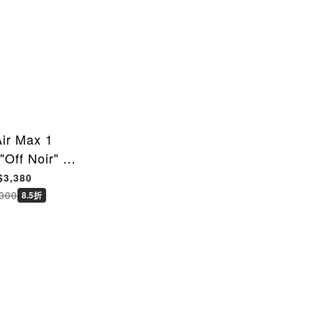
Air Max 1
 "Off Noir" 殺
黑灰 男鞋
$3,380
007 [台灣現貨]
000
8.5折