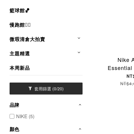
籃球館🏀
慢跑館🏃‍♂
微瑕清倉大拍賣
主題精選
Nike 
Essential
本周新品
人鯨 
NT
FZ5808-
NT$4,
套用篩選
(0/20)
品牌
NIKE (5)
顏色