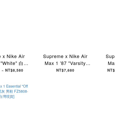
 x Nike Air
Supreme x Nike Air
Sup
 "White" 白色
Max 1 '87 "Varsity
Ma
100 [現貨商品]
Purple" 紫色 HF8813-
Yell
 ~ NT$8,580
NT$7,680
NT$
500 [現貨商品]
7