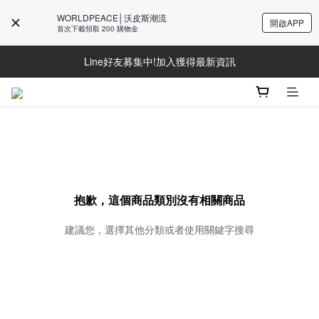
WORLDPEACE│沃皮斯潮流
開啟APP
首次下載領取 200 購物金
Line好友募集中!加入獲得最新資訊
Line好友募集中!加入獲得最新資訊
防詐騙提醒!請勿聽從不明來電操作ATM與提供個人資訊
Line好友募集中!加入獲得最新資訊
抱歉，這個商品類別沒有相關商品
建議您，選擇其他分類或者使用關鍵字搜尋