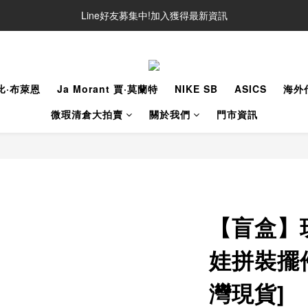
Line好友募集中!加入獲得最新資訊
Line好友募集中!加入獲得最新資訊
防詐騙提醒!請勿聽從不明來電操作ATM與提供個人資訊
Line好友募集中!加入獲得最新資訊
柯比·布萊恩
Ja Morant 賈·莫蘭特
NIKE SB
ASICS
海外
微瑕清倉大拍賣
關於我們
門市資訊
【盲盒】玩
娃拼裝擺件 
灣現貨]