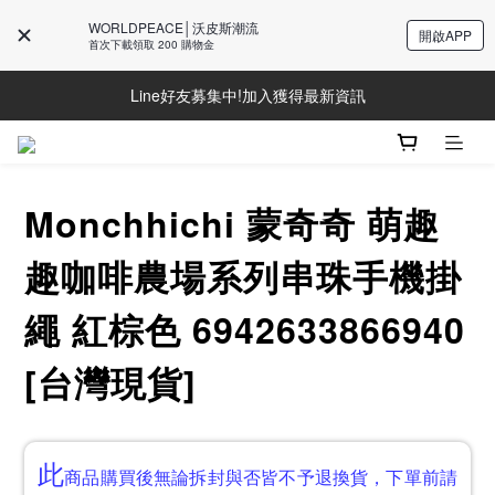
WORLDPEACE│沃皮斯潮流
開啟APP
首次下載領取 200 購物金
Line好友募集中!加入獲得最新資訊
Line好友募集中!加入獲得最新資訊
防詐騙提醒!請勿聽從不明來電操作ATM與提供個人資訊
Line好友募集中!加入獲得最新資訊
Monchhichi 蒙奇奇 萌趣
趣咖啡農場系列串珠手機掛
繩 紅棕色 6942633866940
[台灣現貨]
此
商品購買後無論拆封與否皆不予退換貨，下單前請