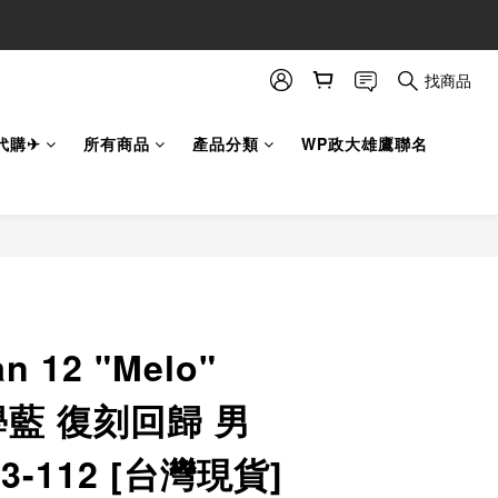
找商品
代購✈
所有商品
產品分類
WP政大雄鷹聯名
立即購買
an 12 "Melo"
大學藍 復刻回歸 男
13-112 [台灣現貨]