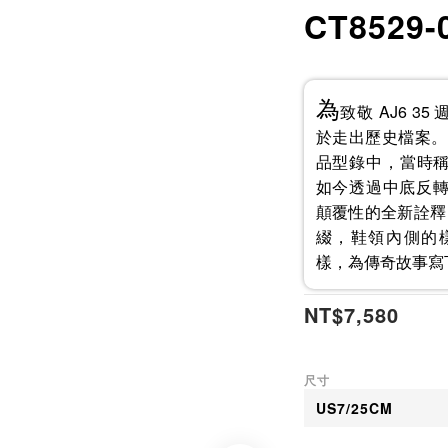
CT8529
為
致敬 AJ6 35 週
於走出歷史檔案。這
品型錄中，當時稱為 "In
如今透過中底反轉的
顛覆性的全新詮釋
綴，鞋領內側的樣品標
樣，為傳奇故事寫
NT$7,580
尺寸