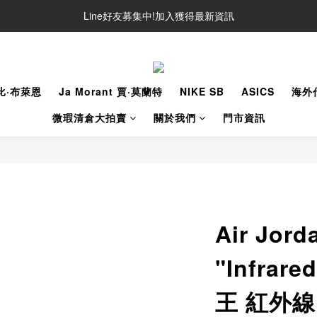
Line好友募集中!加入獲得最新資訊
Line好友募集中!加入獲得最新資訊
防詐騙提醒!請勿聽從不明來電操作ATM與提供個人資訊
Line好友募集中!加入獲得最新資訊
柯比·布萊恩
Ja Morant 賈·莫蘭特
NIKE SB
ASICS
海外
微瑕清倉大拍賣
關於我們
門市資訊
Air Jord
"Infrar
王 紅外線