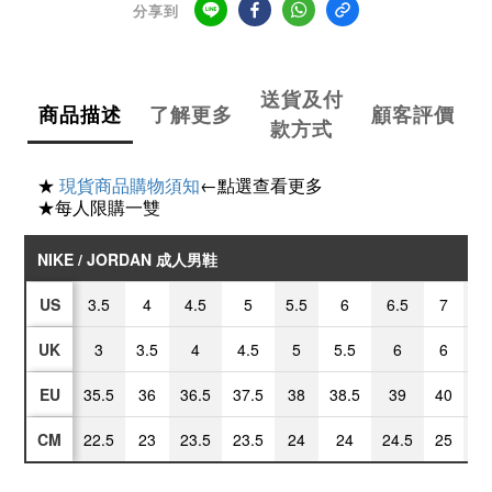
分享到
送貨及付
商品描述
了解更多
顧客評價
款方式
★
現貨商品購物須知
←點選查看更多
★每人限購一雙
NIKE / JORDAN 成人男鞋
US
3.5
4
4.5
5
5.5
6
6.5
7
7
UK
3
3.5
4
4.5
5
5.5
6
6
6
EU
35.5
36
36.5
37.5
38
38.5
39
40
40
CM
22.5
23
23.5
23.5
24
24
24.5
25
25