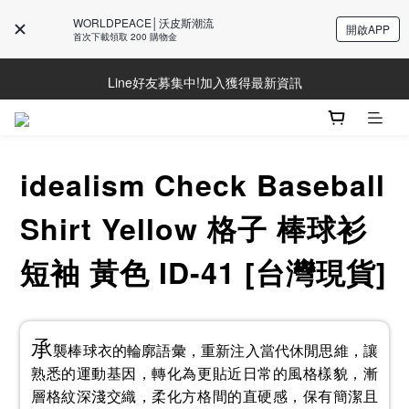
WORLDPEACE│沃皮斯潮流
開啟APP
首次下載領取 200 購物金
Line好友募集中!加入獲得最新資訊
Line好友募集中!加入獲得最新資訊
防詐騙提醒!請勿聽從不明來電操作ATM與提供個人資訊
Line好友募集中!加入獲得最新資訊
idealism Check Baseball
Shirt Yellow 格子 棒球衫
短袖 黃色 ID-41 [台灣現貨]
承
襲棒球衣的輪廓語彙，重新注入當代休閒思維，讓
熟悉的運動基因，轉化為更貼近日常的風格樣貌，漸
層格紋深淺交織，柔化方格間的直硬感，保有簡潔且