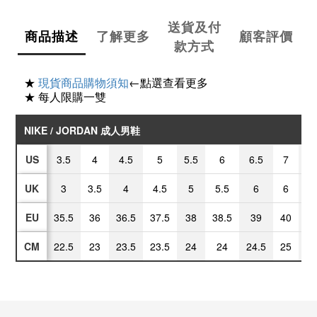
送貨及付
商品描述
了解更多
顧客評價
款方式
★
現貨商品購物須知
←點選查看更多
★ 每人限購一雙
NIKE / JORDAN 成人男鞋
US
3.5
4
4.5
5
5.5
6
6.5
7
7
UK
3
3.5
4
4.5
5
5.5
6
6
6
EU
35.5
36
36.5
37.5
38
38.5
39
40
40
CM
22.5
23
23.5
23.5
24
24
24.5
25
25