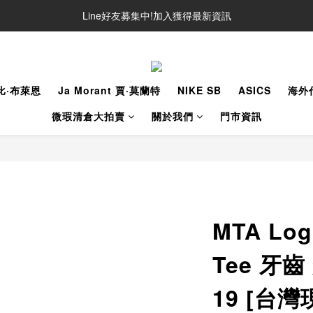
Line好友募集中!加入獲得最新資訊
Line好友募集中!加入獲得最新資訊
防詐騙提醒!請勿聽從不明來電操作ATM與提供個人資訊
Line好友募集中!加入獲得最新資訊
柯比·布萊恩
Ja Morant 賈·莫蘭特
NIKE SB
ASICS
海外
微瑕清倉大拍賣
關於我們
門市資訊
MTA Log
Tee 牙齒
19 [台灣