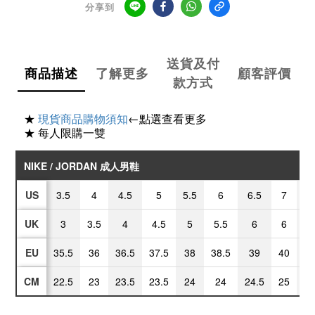
分享到
送貨及付
商品描述
了解更多
顧客評價
款方式
★
現貨商品購物須知
←點選查看更多
★ 每人限購一雙
NIKE / JORDAN 成人男鞋
US
3.5
4
4.5
5
5.5
6
6.5
7
7
UK
3
3.5
4
4.5
5
5.5
6
6
6
EU
35.5
36
36.5
37.5
38
38.5
39
40
40
CM
22.5
23
23.5
23.5
24
24
24.5
25
25