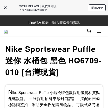
WORLDPEACE│沃皮斯潮流
開啟APP
首次下載領取 200 購物金
Line好友募集中!加入獲得最新資訊
Line好友募集中!加入獲得最新資訊
防詐騙提醒!請勿聽從不明來電操作ATM與提供個人資訊
Line好友募集中!加入獲得最新資訊
Nike Sportswear Puffle
迷你 水桶包 黑色 HQ6709-
010 [台灣現貨]
N
ike Sportswear Puffle 小號托特包款採用優質材質與
蓬鬆設計。 主袋採用抽繩束緊封口設計，搭配耐吉勾
標誌調整扣，幫助安全收納隨身物品。 可調式斜背肩