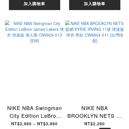
加入購物車
加入購物車
NIKE NBA Swingman
NIKE NBA
City Edition LeBron
BROOKLYN NETS 籃
James Lakers 球衣
網 KYRIE IRVING 11
NT$2,980 ~ NT$3,980
NT$2,280