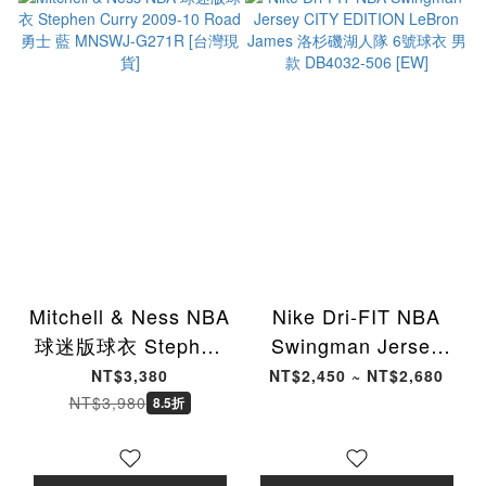
Mitchell & Ness NBA
Nike Dri-FIT NBA
球迷版球衣 Stephen
Swingman Jersey
Curry 2009-10 Road
CITY EDITION
NT$3,380
NT$2,450 ~ NT$2,680
勇士 藍 MNSWJ-
LeBron James 洛杉
NT$3,980
8.5折
G271R [台灣現貨]
磯湖人隊 6號球衣 男
款 DB4032-506 [EW]