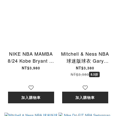
NIKE NBA MAMBA
Mitchell & Ness NBA
8/24 Kobe Bryant 青
球迷版球衣 Gary
少年球衣 湖人隊 背心
Payton 1994-95
NT$3,980
NT$3,380
NBA-01 [台灣現貨]
Home 超音速 白
NT$3,980
8.5折
MNSWJ-G2301B [台
灣現貨]
加入購物車
加入購物車