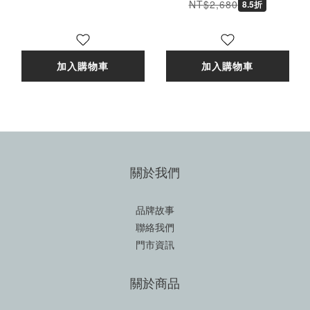
球迷版 湖人隊
號 球迷版球衣 男款
NT$2,680
8.5折
CN9929-013 [EW]
CW6804-011 [台灣現
貨]
加入購物車
加入購物車
關於我們
品牌故事
聯絡我們
門市資訊
關於商品