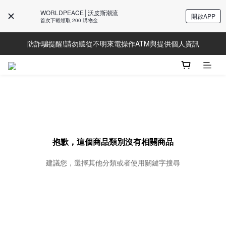
WORLDPEACE│沃皮斯潮流
開啟APP
Line好友募集中!加入獲得最新資訊
首次下載領取 200 購物金
防詐騙提醒!請勿聽從不明來電操作ATM與提供個人資訊
Line好友募集中!加入獲得最新資訊
Line好友募集中!加入獲得最新資訊
抱歉，這個商品類別沒有相關商品
建議您，選擇其他分類或者使用關鍵字搜尋